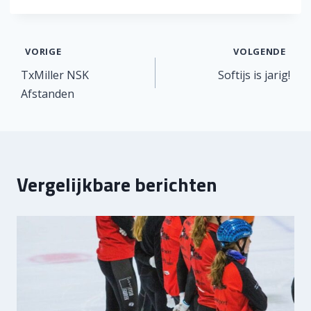
Bericht
VORIGE
VOLGENDE
TxMiller NSK
Softijs is jarig!
navigatie
Afstanden
Vergelijkbare berichten