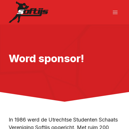
Doorgaan
naar
inhoud
Word sponsor!
In 1986 werd de Utrechtse Studenten Schaats
Vereniging Softijs opgericht. Met ruim 200