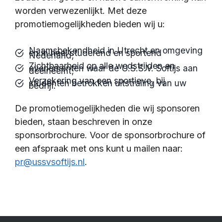
worden verwezenlijkt. Met deze
promotiemogelijkheden bieden wij u:
Naamsbekendheid in Utrecht en omgeving
en in heel studerend en sportend
Nederland;
Zichtbaarheid op alle wedstrijden en
evenementen waar de U.S.S.V. Softijs aan
deelneemt;
Verzekering van een sportieve, bij
studenten betrokken uitstraling van uw
bedrijf.
De promotiemogelijkheden die wij sponsoren
bieden, staan beschreven in onze
sponsorbrochure. Voor de sponsorbrochure of
een afspraak met ons kunt u mailen naar:
pr@ussvsoftijs.nl
.