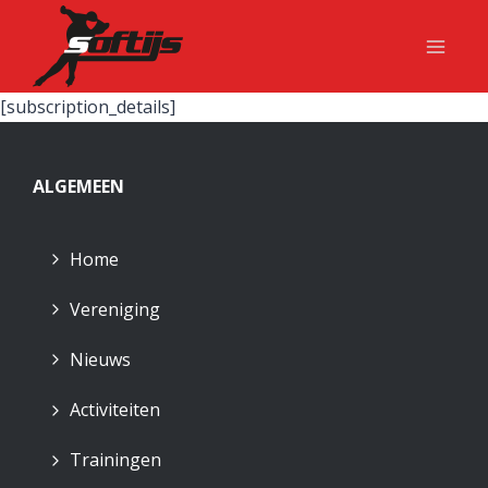
Doorgaan
naar
inhoud
[subscription_details]
ALGEMEEN
Home
Vereniging
Nieuws
Activiteiten
Trainingen