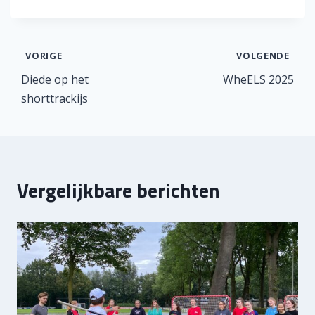
Bericht
VORIGE
VOLGENDE
Diede op het
WheELS 2025
navigatie
shorttrackijs
Vergelijkbare berichten