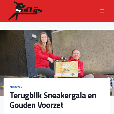
Doorgaan
naar
inhoud
NIEUWS
Terugblik Sneakergala en
Gouden Voorzet