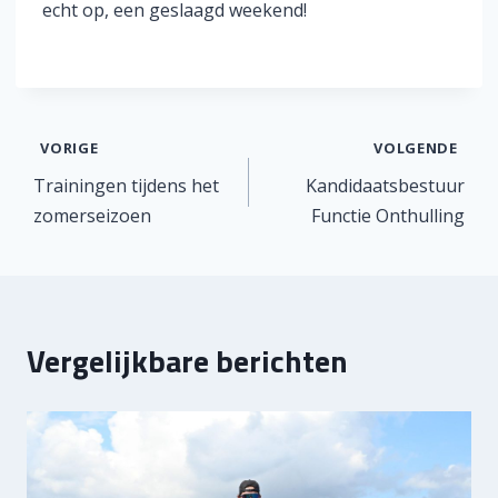
echt op, een geslaagd weekend!
Bericht
VORIGE
VOLGENDE
Trainingen tijdens het
Kandidaatsbestuur
navigatie
zomerseizoen
Functie Onthulling
Vergelijkbare berichten