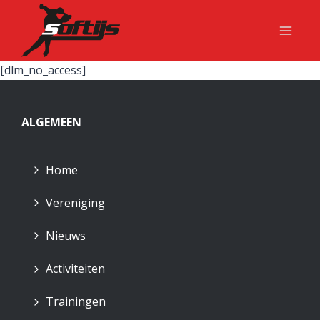
Doorgaan
naar
inhoud
[dlm_no_access]
ALGEMEEN
Home
Vereniging
Nieuws
Activiteiten
Trainingen